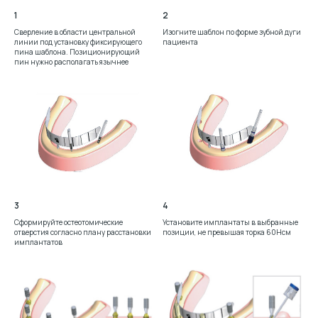
1
2
Сверление в области центральной
Изогните шаблон по форме зубной дуги
линии под установку фиксирующего
пациента
пина шаблона. Позиционирующий
пин нужно располагать язычнее
3
4
Сформируйте остеотомические
Установите имплантаты в выбранные
отверстия согласно плану расстановки
позиции, не превышая торка 60Нсм
имплантатов