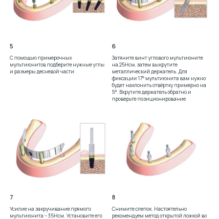
5
6
С помощью примерочных
Затяните винт углового мультиюните
мультиюнитов подберите нужные углы
на 25Нсм, затем выкрутите
и размеры десневой части
металлический держатель. Для
фиксации 17° мультиюнита вам нужно
будет наклонить отвёртку примерно на
5°. Вкрутите держатель обратно и
проверьте позиционирование
7
8
Усилие на закручивание прямого
Снимите слепок. Настоятельно
мультиюнита – 35Нсм. Установите его
рекомендуем метод открытой ложкой во