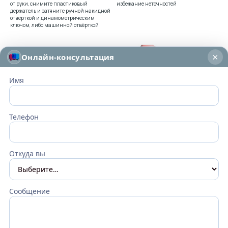
от руки, снимите пластиковый
избежание неточностей
держатель и затяните ручной накидной
отвёрткой и динамометрическим
ключом, либо машинной отвёрткой
×
Онлайн-консультация
Имя
Телефон
9
10
Зафиксируйте заживляющие колпачки с
Можно проводить ушивание десны
усилием не более 15Нсм
Откуда вы
Сообщение
Связаться с нами
Частые вопросы