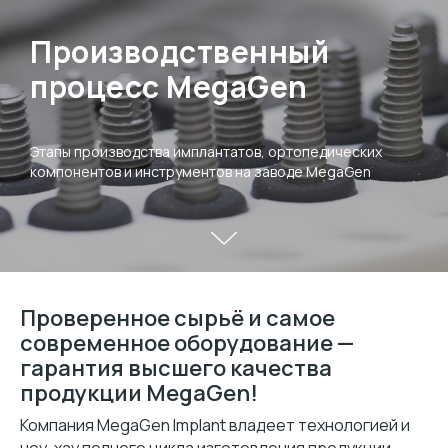
Производственный
процесс MegaGen
Этапы производства имплантатов, ортопедических
компонентов и инструментов на заводе MegaGen
Проверенное сырьё и самое
современное оборудование —
гарантия высшего качества
продукции MegaGen!
Компания MegaGen Implant владеет технологией и