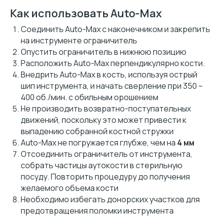
Как использовать Auto-Max
Соединить Auto-Max с наконечником и закрепить
на инструменте ограничитель
Опустить ограничитель в нижнюю позицию
Расположить Auto-Max перпендикулярно кости.
Внедрить Auto-Max в кость, используя острый
шип инструмента, и начать сверление при 350 –
400 об./мин. с обильным орошением
Не производить возвратно-поступательных
движений, поскольку это может привести к
выпадению собранной костной стружки
Auto-Max не погружается глубже, чем на
4 мм
Отсоединить ограничитель от инструмента,
собрать частицы аутокости в стерильную
посуду. Повторить процедуру до получения
желаемого объема кости
Необходимо избегать донорских участков для
предотвращения поломки инструмента